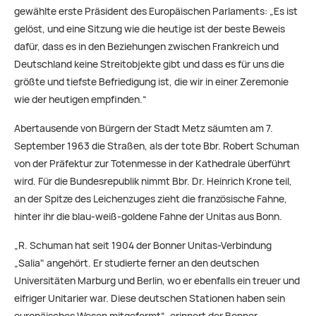
gewählte erste Präsident des Europäischen Parlaments: „Es ist
gelöst, und eine Sitzung wie die heutige ist der beste Beweis
dafür, dass es in den Beziehungen zwischen Frankreich und
Deutschland keine Streitobjekte gibt und dass es für uns die
größte und tiefste Befriedigung ist, die wir in einer Zeremonie
wie der heutigen empfinden.“
Abertausende von Bürgern der Stadt Metz säum­ten am 7.
September 1963 die Straßen, als der tote Bbr. Robert Schuman
von der Prä­fektur zur Totenmesse in der Kathedrale überführt
wird. Für die Bundesrepublik nimmt Bbr. Dr. Heinrich Krone teil,
an der Spitze des Leichenzuges zieht die französische Fahne,
hinter ihr die blau-weiß­-goldene Fahne der Unitas aus Bonn.
„R. Schuman hat seit 1904 der Bonner Unitas-Verbindung
„Salia" angehört. Er stu­dierte ferner an den deutschen
Universitäten Marburg und Berlin, wo er ebenfalls ein treuer und
eifriger Unitarier war. Diese deut­schen Stationen haben sein