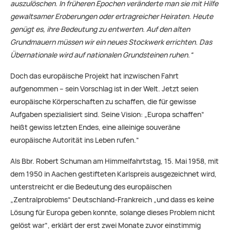
auszulöschen. In früheren Epochen veränderte man sie mit Hilfe
gewaltsamer Eroberungen oder ertragreicher Heiraten. Heute
genügt es, ihre Bedeutung zu entwerten. Auf den alten
Grundmauern müssen wir ein neues Stockwerk errichten. Das
Übernationale wird auf nationalen Grundsteinen ruhen.“
Doch das europäische Projekt hat inzwischen Fahrt
aufgenommen – sein Vorschlag ist in der Welt. Jetzt seien
europäische Körperschaften zu schaffen, die für gewisse
Aufgaben spezialisiert sind. Seine Vision: „Europa schaffen“
heißt gewiss letzten Endes, eine alleinige souveräne
europäische Autorität ins Leben rufen.“
Als Bbr. Robert Schuman am Himmelfahrtstag, 15. Mai 1958, mit
dem 1950 in Aachen gestifteten Karlspreis ausgezeichnet wird,
unterstreicht er die Bedeutung des europäischen
„Zentralproblems“ Deutschland-Frankreich „und dass es keine
Lösung für Europa geben konnte, solange dieses Problem nicht
gelöst war“, erklärt der erst zwei Monate zuvor einstimmig