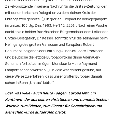
europäisches Wesen mitgeformt“, erinnert der Bonner
Zirkelvorsitzende in seinem Nachruf für die Unitas-Zeitung, der
mit der unitarischen Dele­gation zu dem kleinen Kreis der
Ehrengästen gehörte („Ein großer Europäer ist heimgegangen“,
in: unitas, 103. Jg, Dez. 1963, Heft 12, 226): „Nach einer Woche
dankten die beiden fran­zösischen Bürgermeister dem Leiter der
Unitas-­Delegation, Dr. Kessel, schriftlich für die Teil­nahme beim
Heimgang des großen Franzosen und Europäers Robert
Schuman und gaben der Hoffnung Ausdruck, dass Franzosen
und Deut­sche die jetzige Europapolitik im Sinne Aden­auer-
Schuman fortsetzen mögen. Monsieur le Maire Raymond
Lampert schrieb wörtlich: „Für viele war es sehr gesund, auf
diese Weise zu erfahren, dass unser großer Europäer damals
schon in Bonn „Unitas“ lebte."
Egal, was viele - auch heute - sagen: Europa lebt. Ein
Kontinent, der aus seinen christlichen und humanistischen
Wurzeln zum Frieden, zum Einsatz für Gerechtigkeit und
Menschenwürde aufgerufen bleibt.