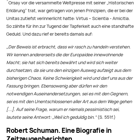
´Orsay vor die versammelte Weltpresse mit seiner „Historischen
Erklärung” trat, war getragen von jenen Prinzipien, die er bei der
Unitas zutiefst verinnerlicht hatte: Virtus – Scientia - Amicitia.
So zählte für ihn zur Tugend der Tapferkeit auch eine standhafte
Geduld. Und dazu rief er bereits damals auf:
„Der Beweis ist erbracht, dass wir rasch zu handeln verstehen.
Wir kennen andererseits die der Europaidee innewohnende
Macht; sie hat sich bereits bewährt und wird sich weiter
durchsetzen, da sie uns den einzigen Ausweg aufzeigt aus dem
bisherigen Chaos. Keine Schwierigkeit wird und darf uns aus der
Fassung bringen. Ebensowenig aber dürfen wir den
notwendigen Auseinandersetzungen, sei es mit den Gegnern,
sei es mit den Unentschlossenen aller Art aus dem Wege gehen
[...]. Auf seine Frage, warum er niemals pessimistisch sei,
lautete seine Antwort: „Weil ich geduldig bin.“
(S. 551f.)
Robert Schuman. Eine Biografie in
Zeitzeugenberichten