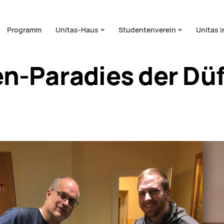
on überspringen
Programm
Unitas-Haus
Studentenverein
Unitas 
n-Paradies der Dü