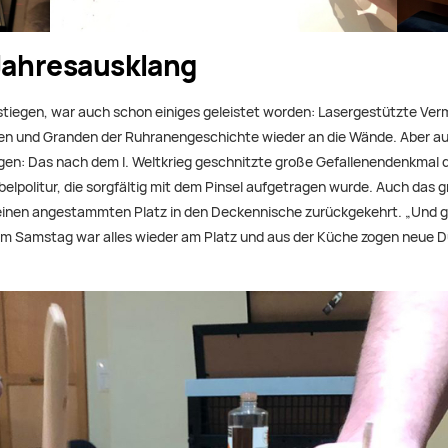
Jahresausklang
tiegen, war auch schon einiges geleistet worden: Lasergestützte Ve
en und Granden der Ruhranengeschichte wieder an die Wände. Aber auc
en: Das nach dem I. Weltkrieg geschnitzte große Gefallenendenkmal d
lpolitur, die sorgfältig mit dem Pinsel aufgetragen wurde. Auch das g
inen angestammten Platz in den Deckennische zurückgekehrt. „Und glei
Am Samstag war alles wieder am Platz und aus der Küche zogen neue D