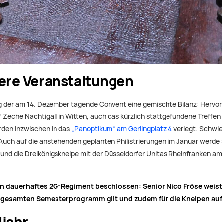
tere Veranstaltungen
 der am 14. Dezember tagende Convent eine gemischte Bilanz: Hervorr
Zeche Nachtigall in Witten, auch das kürzlich stattgefundene Treffe
den inzwischen in das
„Panoptikum“ am Gerlingplatz 4
verlegt. Schwier
h auf die anstehenden geplanten Philistrierungen im Januar werde si
d die Dreikönigskneipe mit der Düsseldorfer Unitas Rheinfranken am
 ein dauerhaftes 2G-Regiment beschlossen: Senior Nico Fröse wei
m gesamten Semesterprogramm gilt und zudem für die Kneipen auf 2
ljahr