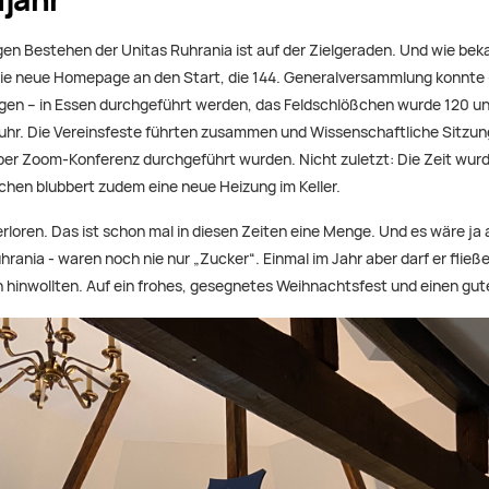
gen Bestehen der Unitas Ruhrania ist auf der Zielgeraden. Und wie bek
 die neue Homepage an den Start, die 144. Generalversammlung konnte –
en – in Essen durchgeführt werden, das Feldschlößchen wurde 120 un
hr. Die Vereinsfeste führten zusammen und Wissenschaftliche Sitzun
e per Zoom-Konferenz durchgeführt wurden. Nicht zuletzt: Die Zeit wur
chen blubbert zudem eine neue Heizung im Keller.
erloren. Das ist schon mal in diesen Zeiten eine Menge. Und es wäre j
hrania - waren noch nie nur „Zucker“. Einmal im Jahr aber darf er fli
ch hinwollten. Auf ein frohes, gesegnetes Weihnachtsfest und einen gu