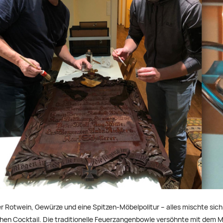
ßer Rotwein, Gewürze und eine Spitzen-Möbelpolitur – alles mischte si
hen Cocktail. Die traditionelle Feuerzangenbowle versöhnte mit dem M