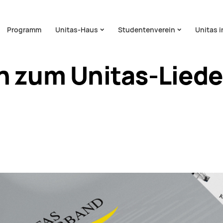
on überspringen
Programm
Unitas-Haus
Studentenverein
Unitas 
h zum Unitas-Lied