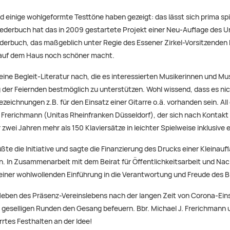
d einige wohlgeformte Testtöne haben gezeigt: das lässt sich prima spi
ederbuch hat das in 2009 gestartete Projekt einer Neu-Auflage des U
erbuch, das maßgeblich unter Regie des Essener Zirkel-Vorsitzenden B
en auf dem Haus noch schöner macht.
ine Begleit-Literatur nach, die es interessierten Musikerinnen und Mu
 der Feiernden bestmöglich zu unterstützen. Wohl wissend, dass es nich
zeichnungen z.B. für den Einsatz einer Gitarre o.ä. vorhanden sein. All
l Frerichmann (Unitas Rheinfranken Düsseldorf), der sich nach Kontakt
wei Jahren mehr als 150 Klaviersätze in leichter Spielweise inklusive 
e die Initiative und sagte die Finanzierung des Drucks einer Kleinaufl
n. In Zusammenarbeit mit dem Beirat für Öffentlichkeitsarbeit und N
 einer wohlwollenden Einführung in die Verantwortung und Freude des B
eben des Präsenz-Vereinslebens nach der langen Zeit von Corona-Ein
en geselligen Runden den Gesang befeuern. Bbr. Michael J. Frerichmann
rtes Festhalten an der Idee!