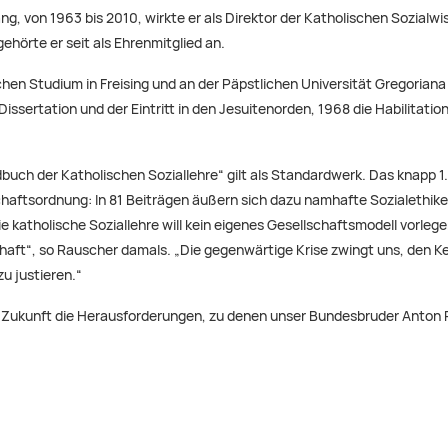
ng, von 1963 bis 2010, wirkte er als Direktor der Katholischen Sozialwi
örte er seit als Ehrenmitglied an.
hen Studium in Freising und an der Päpstlichen Universität Gregoria
Dissertation und der Eintritt in den Jesuitenorden, 1968 die Habilitatio
ch der Katholischen Soziallehre“ gilt als Standardwerk. Das knapp 1
aftsordnung: In 81 Beiträgen äußern sich dazu namhafte Sozialethiker,
e katholische Soziallehre will kein eigenes Gesellschaftsmodell vorlege
haft“, so Rauscher damals. „Die gegenwärtige Krise zwingt uns, den K
u justieren.“
 in Zukunft die Herausforderungen, zu denen unser Bundesbruder Anton