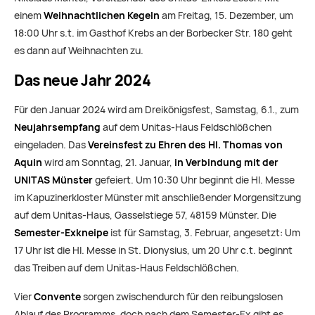
einem
Weihnachtlichen Kegeln
am Freitag, 15. Dezember, um
18:00 Uhr s.t. im Gasthof Krebs an der Borbecker Str. 180 geht
es dann auf Weihnachten zu.
Das neue Jahr 2024
Für den Januar 2024 wird am Dreikönigsfest, Samstag, 6.1., zum
Neujahrsempfang
auf dem Unitas-Haus Feldschlößchen
eingeladen. Das
Vereinsfest zu Ehren des Hl. Thomas von
Aquin
wird am Sonntag, 21. Januar,
in Verbindung mit der
UNITAS Münster
gefeiert. Um 10:30 Uhr beginnt die Hl. Messe
im Kapuzinerkloster Münster mit anschließender Morgensitzung
auf dem Unitas-Haus, Gasselstiege 57, 48159 Münster. Die
Semester-Exkneipe
ist für Samstag, 3. Februar, angesetzt: Um
17 Uhr ist die Hl. Messe in St. Dionysius, um 20 Uhr c.t. beginnt
das Treiben auf dem Unitas-Haus Feldschlößchen.
Vier
Convente
sorgen zwischendurch für den reibungslosen
Ablauf des Programms, doch nach dem Semester-Ex gibt es