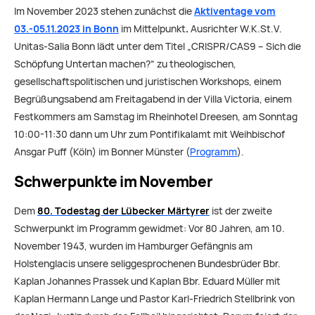
Im November 2023 stehen zunächst die
Aktiventage vom
03.-05.11.2023 in Bonn
im Mittelpunkt
.
Ausrichter W.K.St.V.
Unitas-Salia Bonn lädt unter dem Titel „CRISPR/CAS9 – Sich die
Schöpfung Untertan machen?“ zu theologischen,
gesellschaftspolitischen und juristischen Workshops, einem
Begrüßungsabend am Freitagabend in der Villa Victoria, einem
Festkommers am Samstag im Rheinhotel Dreesen, am Sonntag
10:00-11:30 dann um Uhr zum Pontifikalamt mit Weihbischof
Ansgar Puff (Köln) im Bonner Münster (
Programm
).
Schwerpunkte im November
Dem
80. Todestag der Lübecker Märtyrer
ist der zweite
Schwerpunkt im Programm gewidmet: Vor 80 Jahren, am 10.
November 1943, wurden im Hamburger Gefängnis am
Holstenglacis unsere seliggesprochenen Bundesbrüder Bbr.
Kaplan Johannes Prassek und Kaplan Bbr. Eduard Müller mit
Kaplan Hermann Lange und Pastor Karl-Friedrich Stellbrink von