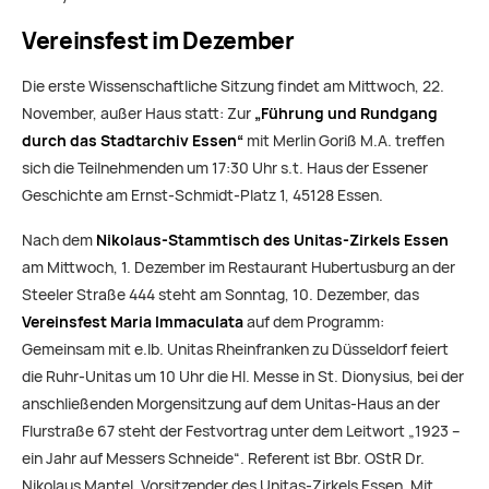
Vereinsfest im Dezember
Die erste Wissenschaftliche Sitzung findet am Mittwoch, 22.
November, außer Haus statt: Zur
„Führung und Rundgang
durch das Stadtarchiv Essen“
mit Merlin Goriß M.A. treffen
sich die Teilnehmenden um 17:30 Uhr s.t. Haus der Essener
Geschichte am Ernst-Schmidt-Platz 1, 45128 Essen.
Nach dem
Nikolaus-Stammtisch des Unitas-Zirkels Essen
am Mittwoch, 1. Dezember im Restaurant Hubertusburg an der
Steeler Straße 444 steht am Sonntag, 10. Dezember, das
Vereinsfest
Maria Immaculata
auf dem Programm:
Gemeinsam mit e.lb. Unitas Rheinfranken zu Düsseldorf feiert
die Ruhr-Unitas um 10 Uhr die Hl. Messe in St. Dionysius, bei der
anschließenden Morgensitzung auf dem Unitas-Haus an der
Flurstraße 67 steht der Festvortrag unter dem Leitwort „1923 –
ein Jahr auf Messers Schneide“. Referent ist Bbr. OStR Dr.
Nikolaus Mantel, Vorsitzender des Unitas-Zirkels Essen. Mit