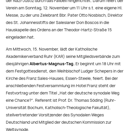
der Nazi-Justiz durch das Fallbeil hingerichtet. Darum feiert der
Verein am Sonntag, 12. November um 11 Uhr s.t. eine eigene Hl.
Messe, zu der uns Zelebrant Bbr. Pater Otto Nosbisch, Direktor
des St. Johannesstifts der Salesianer Don Boscos in die
Hauskapelle des Ordens an der Theodor-Hartz-Straße 15
eingeladen hat.
Am Mittwoch, 15. November, lädt der Katholische
Akademikerverband Ruhr (KAR) seine Mitgliedsverbände zum
diesjährigen
Albertus-Magnus-Tag.
Er beginnt um 18 Uhr mit
dem Festgottesdienst, den Weihbischof Ludger Schepers in der
Kirche des Franz Sales-Hauses, Essen-Steele, feiert. Bei der
anschließenden Festversammlung im Hotel Franz steht der
Festvortrag unter dem Titel „Hat der deutsche synodale Weg
eine Chance?“. Referent ist Prof. Dr. Thomas Söding (Ruhr-
Universität Bochum, Katholisch-Theologische Fakultät),
stellvertretender Vorsitzender des Synodalen Weges
Deutschland und Mitglied der deutschen Kommission zur
Weltsynode.