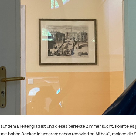
uf dem Breitengrad ist und dieses perfekte Zimmer sucht, könnte es 
er mit hohen Decken in unserem schön renovierten Altbau“, melden di