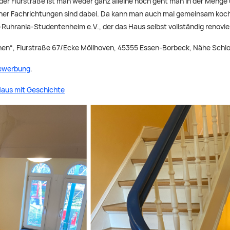
n der Flurstraße ist man weder ganz alleine noch geht man in der Meng
cher Fachrichtungen sind dabei. Da kann man auch mal gemeinsam koch
uhrania-Studentenheim e.V., der das Haus selbst vollständig renoviert h
en“, Flurstraße 67/Ecke Möllhoven, 45355 Essen-Borbeck, Nähe Schlo
ewerbung
.
aus mit Geschichte