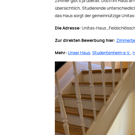
Zimmer gibt’s ja überall. Doch im Haus a
übersichtlich, Studierende unterschiedli
das Haus sorgt der gemeinnützige Unitas-R
Die Adresse:
Unitas-Haus „Feldschlössch
Zur direkten Bewerbung hier:
Zimmerb
Mehr:
Unser Haus
,
Studentenheim e.V.
,
H