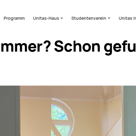
on überspringen
Programm
Unitas-Haus
Studentenverein
Unitas i
immer? Schon gef