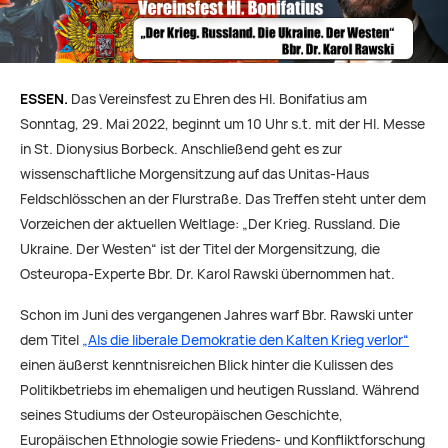
ESSEN.
Das Vereinsfest zu Ehren des Hl. Bonifatius am
Sonntag, 29. Mai 2022, beginnt um 10 Uhr s.t. mit der Hl. Messe
in St. Dionysius Borbeck. Anschließend geht es zur
wissenschaftliche Morgensitzung auf das Unitas-Haus
Feldschlösschen an der Flurstraße. Das Treffen steht unter dem
Vorzeichen der aktuellen Weltlage: „Der Krieg. Russland. Die
Ukraine. Der Westen“ ist der Titel der Morgensitzung, die
Osteuropa-Experte Bbr. Dr. Karol Rawski übernommen hat.
Schon im Juni des vergangenen Jahres warf Bbr. Rawski unter
dem Titel
„Als die liberale Demokratie den Kalten Krieg verlor“
einen äußerst kenntnisreichen Blick hinter die Kulissen des
Politikbetriebs im ehemaligen und heutigen Russland. Während
seines Studiums der Osteuropäischen Geschichte,
Europäischen Ethnologie sowie Friedens- und Konfliktforschung