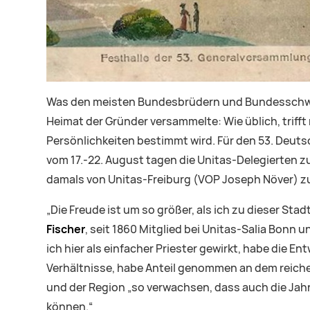
Was den meisten Bundesbrüdern und Bundesschweste
Heimat der Gründer versammelte: Wie üblich, trif
Persönlichkeiten bestimmt wird. Für den 53. Deutsc
vom 17.-22. August tagen die Unitas-Delegierten zu
damals von Unitas-Freiburg (VOP Joseph Növer) z
„Die Freude ist um so größer, als ich zu dieser St
Fischer
, seit 1860 Mitglied bei Unitas-Salia Bonn 
ich hier als einfacher Priester gewirkt, habe die En
Verhältnisse, habe Anteil genommen an dem reichen
und der Region „so verwachsen, dass auch die Jahr
können.“