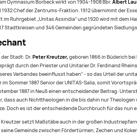
r am Gymnasium Borbeck wirkt von 1904-1908 Bbr.
Albert Lau
 1932 Chef der Zentrums-Fraktion. 1912 übernimmt der Essen
dt im Ruhrgebiet „Unitas Assindia“ und 1920 wird mit dem 
on 17 Stadtkreisen und 346 Gemeinden gegründeten Siedlung
echant
 der Stadt: Dr.
Peter Kreutzer,
geboren 1866 in Büderich bei N
rägt durch den Priester und Unitarier Dr. Ferdinand Rheinstä
eres Verbandes beeinflusst haben“ - so das Urteil der unit
r im Sommer 1887 Senior der UNITAS-Salia, somit Vorortspr
tember 1887 in Neuß einen entscheidender Beitrag: Unterst
für, dass auch Nichttheologen in die bis dahin nur Theolo
tze. Doch es ist der entscheidende Durchbruch für das nu
Kreutzer setzt Maßstäbe auch in der großen Industriepfarre
t seine Gemeinde zwischen Fördertürmen, Zechen und Kokere