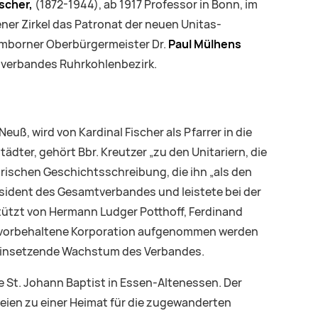
scher,
(1872-1944), ab 1917 Professor in Bonn, im
er Zirkel das Patronat der neuen Unitas-
Hamborner Oberbürgermeister Dr.
Paul Mülhens
sverbandes Ruhrkohlenbezirk.
euß, wird von Kardinal Fischer als Pfarrer in die
dter, gehört Bbr. Kreutzer „zu den Unitariern, die
arischen Geschichtsschreibung, die ihn „als den
äsident des Gesamtverbandes und leistete bei der
ützt von Hermann Ludger Potthoff, Ferdinand
gen vorbehaltene Korporation aufgenommen werden
n einsetzende Wachstum des Verbandes.
 St. Johann Baptist in Essen-Altenessen. Der
ien zu einer Heimat für die zugewanderten