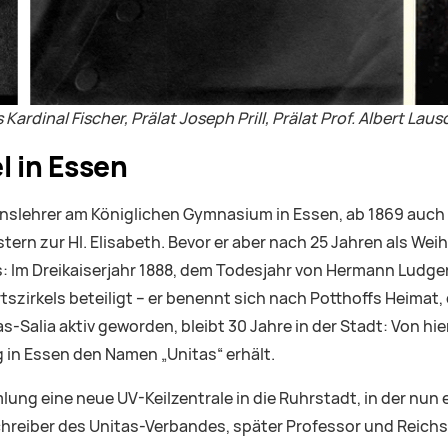
 Kardinal Fischer, Prälat Joseph Prill, Prälat Prof. Albert L
l in Essen
gionslehrer am Königlichen Gymnasium in Essen, ab 1869 auch
rn zur Hl. Elisabeth. Bevor er aber nach 25 Jahren als Weih
: Im Dreikaiserjahr 1888, dem Todesjahr von Hermann Ludger P
szirkels beteiligt – er benennt sich nach Potthoffs Heimat,
Salia aktiv geworden, bleibt 30 Jahre in der Stadt: Von hier
g in Essen den Namen „Unitas“ erhält.
 eine neue UV-Keilzentrale in die Ruhrstadt, in der nun ein e
hreiber des Unitas-Verbandes, später Professor und Reichs