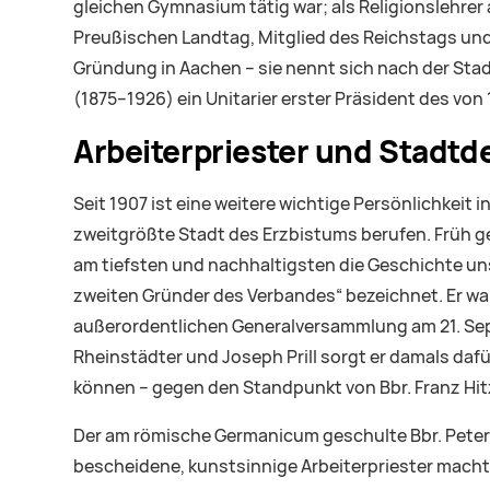
gleichen Gymnasium tätig war; als Religionslehre
Preußischen Landtag, Mitglied des Reichstags und
Gründung in Aachen – sie nennt sich nach der Sta
(1875–1926) ein Unitarier erster Präsident des v
Arbeiterpriester und Stadtd
Seit 1907 ist eine weitere wichtige Persönlichkeit in
zweitgrößte Stadt des Erzbistums berufen. Früh gep
am tiefsten und nachhaltigsten die Geschichte uns
zweiten Gründer des Verbandes“ bezeichnet. Er wa
außerordentlichen Generalversammlung am 21. Sep
Rheinstädter und Joseph Prill sorgt er damals da
können – gegen den Standpunkt von Bbr. Franz Hi
Der am römische Germanicum geschulte Bbr. Peter 
bescheidene, kunstsinnige Arbeiterpriester mach