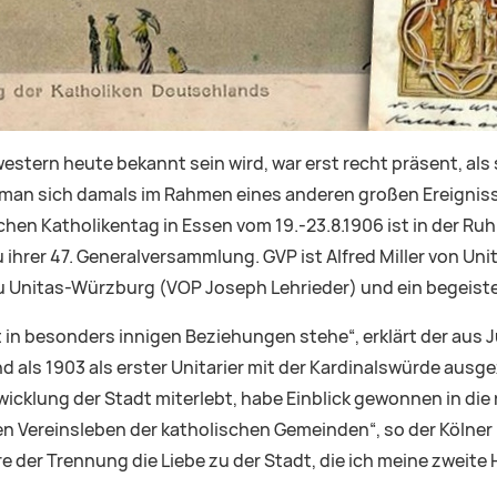
rn heute bekannt sein wird, war erst recht präsent, als s
ft man sich damals im Rahmen eines anderen großen Ereignis
hen Katholikentag in Essen vom 19.-23.8.1906 ist in der Ruh
 ihrer 47. Generalversammlung. GVP ist Alfred Miller von Un
u Unitas-Würzburg (VOP Joseph Lehrieder) und ein begeist
adt in besonders innigen Beziehungen stehe“, erklärt der au
und als 1903 als erster Unitarier mit der Kardinalswürde ausg
twicklung der Stadt miterlebt, habe Einblick gewonnen in die 
 Vereinsleben der katholischen Gemeinden“, so der Kölner Er
e der Trennung die Liebe zu der Stadt, die ich meine zweit