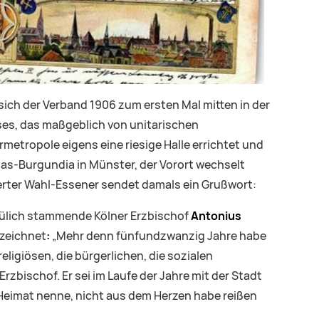
ich der Verband 1906 zum ersten Mal mitten in der
ses, das maßgeblich von unitarischen
rmetropole eigens eine riesige Halle errichtet und
itas-Burgundia in Münster, der Vorort wechselt
erter Wahl-Essener sendet damals ein Grußwort:
s Jülich stammende Kölner Erzbischof
Antonius
ezeichnet
:
„Mehr denn fünfundzwanzig Jahre habe
religiösen, die bürgerlichen, die sozialen
zbischof. Er sei im Laufe der Jahre mit der Stadt
e Heimat nenne, nicht aus dem Herzen habe reißen